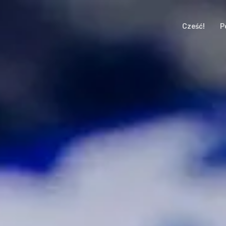
Cześć!
P