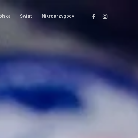
facebook
instagram
olska
Świat
Mikroprzygody