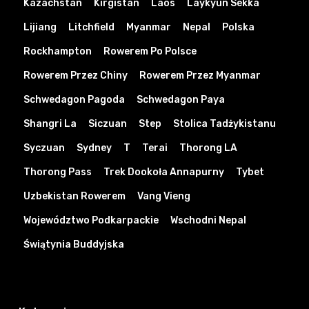
Kazachstan
Kirgistan
Laos
Laykyun Sekka
Lijiang
Litchfield
Myanmar
Nepal
Polska
Rockhampton
Rowerem Po Polsce
Rowerem Przez Chiny
Rowerem Przez Myanmar
Schwedagon Pagoda
Schwedagon Paya
Shangri La
Siczuan
Step
Stolica Tadżykistanu
Syczuan
Sydney
T
Terai
Thorong LA
Thorong Pass
Trek Dookoła Annapurny
Tybet
Uzbekistan Rowerem
Vang Vieng
Województwo Podkarpackie
Wschodni Nepal
Świątynia Buddyjska