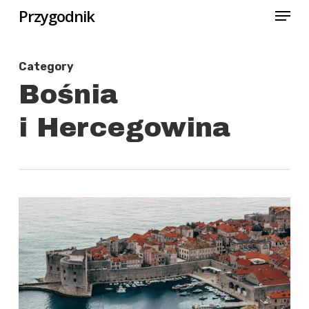
Menu
Skip
Przygodnik
to
Close
main
Category
Menu
content
Bośnia
i Hercegowina
0