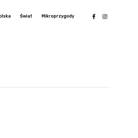
facebook
instagram
olska
Świat
Mikroprzygody