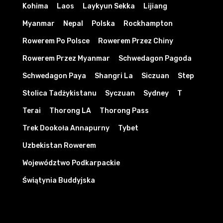
Kohima
Laos
Laykyun Sekka
Lijiang
Myanmar
Nepal
Polska
Rockhampton
Rowerem Po Polsce
Rowerem Przez Chiny
Rowerem Przez Myanmar
Schwedagon Pagoda
Schwedagon Paya
Shangri La
Siczuan
Step
Stolica Tadżykistanu
Syczuan
Sydney
T
Terai
Thorong LA
Thorong Pass
Trek Dookoła Annapurny
Tybet
Uzbekistan Rowerem
Województwo Podkarpackie
Świątynia Buddyjska