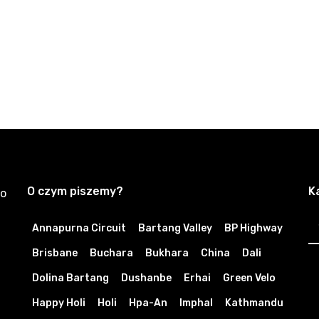
O czym piszemy?
K
zo
K
Annapurna Circuit
Bartang Valley
BP Highway
Brisbane
Buchara
Bukhara
China
Dali
Dolina Bartang
Dushanbe
Erhai
Green Velo
Happy Holi
Holi
Hpa-An
Imphal
Kathmandu