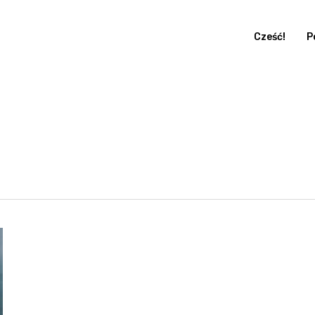
Cześć!
P