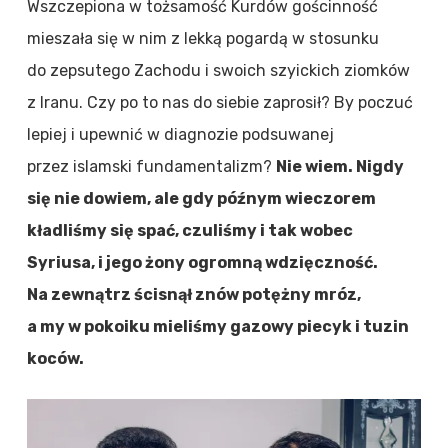
Wszczepiona w tożsamość Kurdów gościnność
mieszała się w nim z lekką pogardą w stosunku
do zepsutego Zachodu i swoich szyickich ziomków
z Iranu. Czy po to nas do siebie zaprosił? By poczuć
lepiej i upewnić w diagnozie podsuwanej
przez islamski fundamentalizm?
Nie wiem. Nigdy
się nie dowiem, ale gdy późnym wieczorem
kładliśmy się spać, czuliśmy i tak wobec
Syriusa, i jego żony ogromną wdzięczność.
Na zewnątrz ścisnął znów potężny mróz,
a my w pokoiku mieliśmy gazowy piecyk i tuzin
koców.