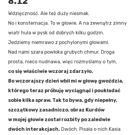
8.12
Wdzięczność. Ale też duży niesmak.
No i konsternacja. To w głowie. A na zewnątrz zimny
wiatr hula w pysk od dobrych kilku godzin.
Jedziemy niemrawo z pochylonymi głowami.
Nad nami szara powłoka grubych chmur. Droga
prosta, nieco nudnawa, więc rozmyślamy o tym,
co się właściwie wczoraj zdarzyło.
Bo wczorajszy dzień wbił mi w głowę gwoździa,
którego teraz próbuję wyciągnąć i poukładać
sobie kilka spraw. Tak to bywa, gdy niepełny,
szczątkowy zasadniczo, obraz Kurdów
w mojej głowie został rozbity po zaledwie
dwóch interakcjach.
Dwóch. Pisała o nich Kasia