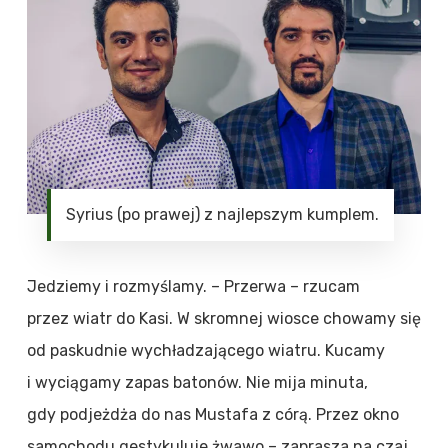
Syrius (po prawej) z najlepszym kumplem.
Jedziemy i rozmyślamy. – Przerwa – rzucam
przez wiatr do Kasi. W skromnej wiosce chowamy się
od paskudnie wychładzającego wiatru. Kucamy
i wyciągamy zapas batonów. Nie mija minuta,
gdy podjeżdża do nas Mustafa z córą. Przez okno
samochodu gestykuluje żwawo – zaprasza na czaj