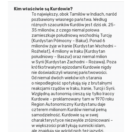
Kim właściwie są Kurdowie?
To największy, obok Tamilów w Indiach, naród
pozbawiony własnego państwa. Według
różnych szacunków Kurdów jest dziś ok. 25-
35 milionów, z czego niemal połowa
zamieszkuje południową wschodnią Turcję
(Kurdystan Północny – Bakur). Ponad 6
milionów żyje w Iranie (Kurdystan Wschodni –
Rożhelat), 4 miliony w Iraku (Kurdsytan
południowy – Baszur) oraz niemal milion
w Syrii (Kurdystan Zachodni – Rożawa). Poza
krótkotrwałymi epizodami Kurdowie nigdy
nie doświadczyli własnej państwowości.
Od niemal dwóch wieków ich starania
o niepodległość spotykają się z brutalnymi
reakcjami rządów w Iraku, Iranie, Turcji i Syrii.
Względną autonomią cieszą się tylko Iraccy
Kurdowie – proklamowany tam w 1970 roku
Region Autonomiczny Kurdystanu daje
czterem milionom Kurdów niemal pełną
samodzielność. Kurdowie są w swej
charakterystyce niezwykle zróżnicowani –
w większości praktykują sunnicki islam,
ale znajdują się wśród nich też jazydzi,