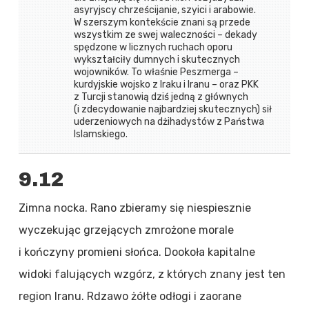
asyryjscy chrześcijanie, szyici i arabowie.
W szerszym kontekście znani są przede
wszystkim ze swej waleczności – dekady
spędzone w licznych ruchach oporu
wykształciły dumnych i skutecznych
wojowników. To właśnie Peszmerga –
kurdyjskie wojsko z Iraku i Iranu – oraz PKK
z Turcji stanowią dziś jedną z głównych
(i zdecydowanie najbardziej skutecznych) sił
uderzeniowych na dżihadystów z Państwa
Islamskiego.
9.12
Zimna nocka. Rano zbieramy się niespiesznie
wyczekując grzejących zmrożone morale
i kończyny promieni słońca. Dookoła kapitalne
widoki falujących wzgórz, z których znany jest ten
region Iranu. Rdzawo żółte odłogi i zaorane