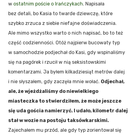
w
ostatnim poście o Irańczykach
. Napisała
bez detali, bo Kasia to twarde dziewczę, które
szybko zrzuca z siebie niefajne doświadczenia.
Ale mimo wszystko warto o nich napisać, bo to też
część codzienności. Otóż najpierw bucowaty typ
w samochodzie podjechał do Kasi, gdy wspinaliśmy
się na pagórek i rzucił w nią seksistowskimi
komentarzami. Ja byłem kilkadziesiąt metrów dalej
i nie słyszałem, gdy zaczęła mnie wołać.
Odjechał,
ale, że wjeżdżaliśmy do niewielkiego
miasteczka to stwierdziłem, że może jeszcze
się uda gościa namierzyć. I udało, kilometr dalej
stał w wozie na postoju taksówkarskimi.
Zajechałem mu przód, ale gdy typ zorientował się