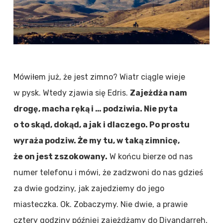
Mówiłem już, że jest zimno? Wiatr ciągle wieje
w pysk. Wtedy zjawia się Edris.
Zajeżdża nam
drogę, macha ręką i … podziwia. Nie pyta
o to skąd, dokąd, a jak i dlaczego. Po prostu
wyraża podziw. Że my tu, w taką zimnicę,
że on jest zszokowany.
W końcu bierze od nas
numer telefonu i mówi, że zadzwoni do nas gdzieś
za dwie godziny, jak zajedziemy do jego
miasteczka. Ok. Zobaczymy. Nie dwie, a prawie
cztery godziny później zajeżdżamy do Divandarreh,