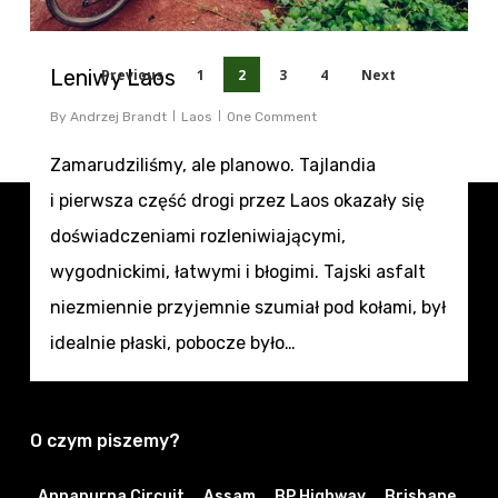
Leniwy Laos
Previous
1
2
3
4
Next
By
Andrzej Brandt
Laos
One Comment
Zamarudziliśmy, ale planowo. Tajlandia
i pierwsza część drogi przez Laos okazały się
doświadczeniami rozleniwiającymi,
Copyright © 2018
Przygodnik – blog podróżniczo –
wygodnickimi, łatwymi i błogimi. Tajski asfalt
przygodowy
. Autorzy – Kasia Gądek i Andrzej
niezmiennie przyjemnie szumiał pod kołami, był
Brandt
idealnie płaski, pobocze było…
O czym piszemy?
Annapurna Circuit
Assam
BP Highway
Brisbane