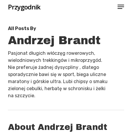
Menu
Skip
Przygodnik
to
Close
main
All Posts By
Menu
content
Andrzej Brandt
Pasjonat długich włóczęg rowerowych,
wielodniowych trekkingów i mikroprzygód.
Nie preferuje żadnej dysycpliny , dlatego
sporadycznie bawi się w sport, biega uliczne
maratony i górskie ultra. Lubi chipsy o smaku
zielonej cebulki, herbatę w schronisku i żelki
na szczycie.
About Andrzej Brandt