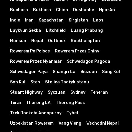
Buchara
Bukhara
China
Dushanbe
Hpa-An
Indie
Iran
Kazachstan
Kirgistan
Laos
Laykyun Sekka
Litchfield
Luang Prabang
Monsun
Nepal
Outback
Rockhampton
Rowerem Po Polsce
Rowerem Przez Chiny
Rowerem Przez Myanmar
Schwedagon Pagoda
Schwedagon Paya
Shangri La
Siczuan
Song Kol
Son Kul
Step
Stolica Tadżykistanu
Stuart Highway
Syczuan
Sydney
Teheran
Terai
Thorong LA
Thorong Pass
Trek Dookoła Annapurny
Tybet
Uzbekistan Rowerem
Vang Vieng
Wschodni Nepal