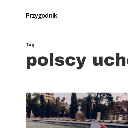
Skip
to
Przygodnik
main
content
Tag
polscy uch