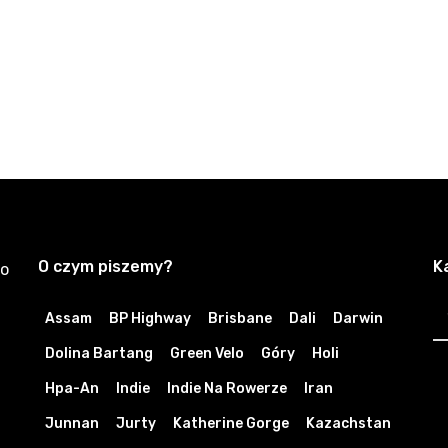
O czym piszemy?
K
zo
K
Assam
BP Highway
Brisbane
Dali
Darwin
Dolina Bartang
Green Velo
Góry
Holi
Hpa-An
Indie
Indie Na Rowerze
Iran
Junnan
Jurty
Katherine Gorge
Kazachstan