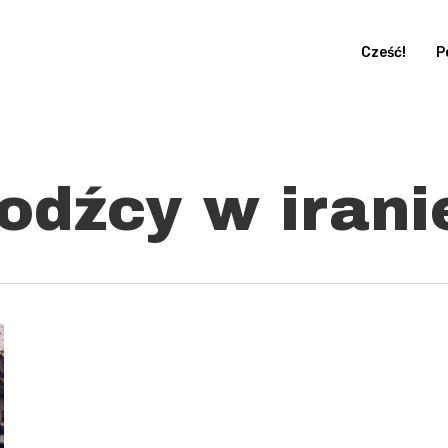
Cześć!
P
odźcy w irani