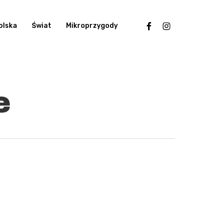
facebook
instagram
olska
Świat
Mikroprzygody
e