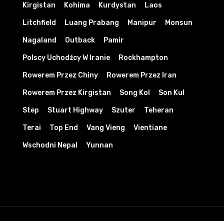
Kirgistan
Kohima
Kurdystan
Laos
Litchfield
Luang Prabang
Manipur
Monsun
Nagaland
Outback
Pamir
Polscy Uchodźcy W Iranie
Rockhampton
Rowerem Przez Chiny
Rowerem Przez Iran
Rowerem Przez Kirgistan
Song Kol
Son Kul
Step
Stuart Highway
Szuter
Teheran
Terai
Top End
Vang Vieng
Vientiane
Wschodni Nepal
Yunnan