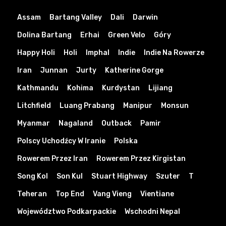
Assam
Bartang Valley
Dali
Darwin
Dolina Bartang
Erhai
Green Velo
Góry
Happy Holi
Holi
Imphal
Indie
Indie Na Rowerze
Iran
Junnan
Jurty
Katherine Gorge
Kathmandu
Kohima
Kurdystan
Lijiang
Litchfield
Luang Prabang
Manipur
Monsun
Myanmar
Nagaland
Outback
Pamir
Polscy Uchodźcy W Iranie
Polska
Rowerem Przez Iran
Rowerem Przez Kirgistan
Song Kol
Son Kul
Stuart Highway
Szuter
T
Teheran
Top End
Vang Vieng
Vientiane
Województwo Podkarpackie
Wschodni Nepal