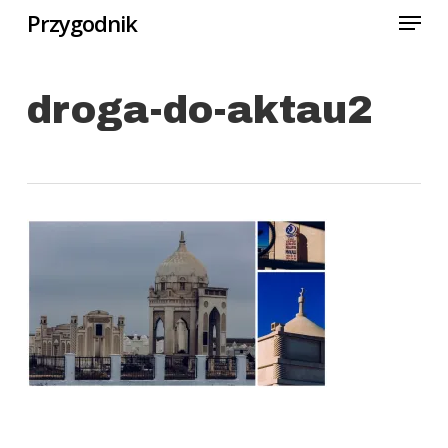
Menu
Skip
Przygodnik
to
Close
main
Menu
droga-do-aktau2
content