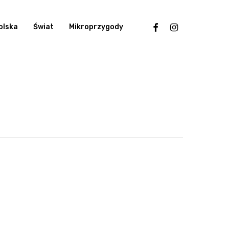
facebook
instagram
olska
Świat
Mikroprzygody