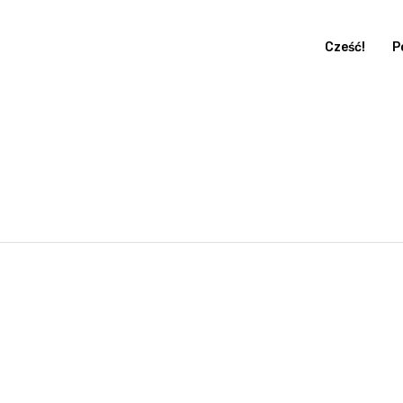
Cześć!
P