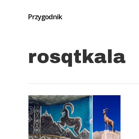
Skip
to
Przygodnik
main
content
rosqtkala