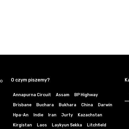
O czym piszemy?
K
zo
K
Annapurna Circuit
Assam
BP Highway
Brisbane
Buchara
Bukhara
China
Darwin
Hpa-An
Indie
Iran
Jurty
Kazachstan
Kirgistan
Laos
Laykyun Sekka
Litchfield