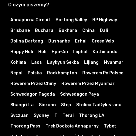
O czym piszemy?
Annapurna Circuit
Bartang Valley
BP Highway
Brisbane
Buchara
Bukhara
China
Dali
Dolina Bartang
Dushanbe
Erhai
Green Velo
Happy Holi
Holi
Hpa-An
Imphal
Kathmandu
Kohima
Laos
Laykyun Sekka
Lijiang
Myanmar
Nepal
Polska
Rockhampton
Rowerem Po Polsce
Rowerem Przez Chiny
Rowerem Przez Myanmar
Schwedagon Pagoda
Schwedagon Paya
Shangri La
Siczuan
Step
Stolica Tadżykistanu
Syczuan
Sydney
T
Terai
Thorong LA
Thorong Pass
Trek Dookoła Annapurny
Tybet