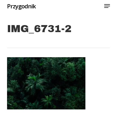
Menu
Skip
Przygodnik
to
Close
main
Menu
IMG_6731-2
content