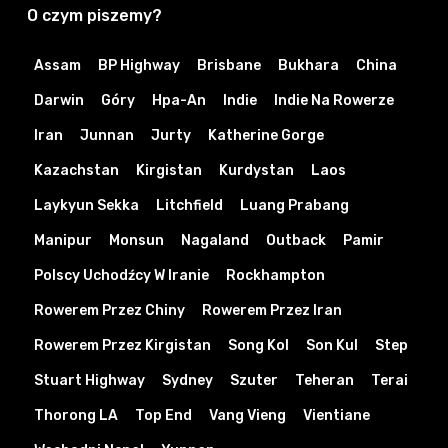
O czym piszemy?
Assam
BP Highway
Brisbane
Bukhara
China
Darwin
Góry
Hpa-An
Indie
Indie Na Rowerze
Iran
Junnan
Jurty
Katherine Gorge
Kazachstan
Kirgistan
Kurdystan
Laos
Laykyun Sekka
Litchfield
Luang Prabang
Manipur
Monsun
Nagaland
Outback
Pamir
Polscy Uchodźcy W Iranie
Rockhampton
Rowerem Przez Chiny
Rowerem Przez Iran
Rowerem Przez Kirgistan
Song Kol
Son Kul
Step
Stuart Highway
Sydney
Szuter
Teheran
Terai
Thorong LA
Top End
Vang Vieng
Vientiane