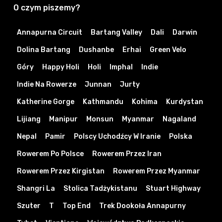
O czym piszemy?
Annapurna Circuit
Bartang Valley
Dali
Darwin
Dolina Bartang
Dushanbe
Erhai
Green Velo
Góry
Happy Holi
Holi
Imphal
Indie
Indie Na Rowerze
Junnan
Jurty
Katherine Gorge
Kathmandu
Kohima
Kurdystan
Lijiang
Manipur
Monsun
Myanmar
Nagaland
Nepal
Pamir
Polscy Uchodźcy W Iranie
Polska
Rowerem Po Polsce
Rowerem Przez Iran
Rowerem Przez Kirgistan
Rowerem Przez Myanmar
Shangri La
Stolica Tadżykistanu
Stuart Highway
Szuter
T
Top End
Trek Dookoła Annapurny