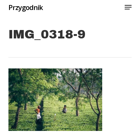
Menu
Skip
Przygodnik
to
Close
main
Menu
IMG_0318-9
content