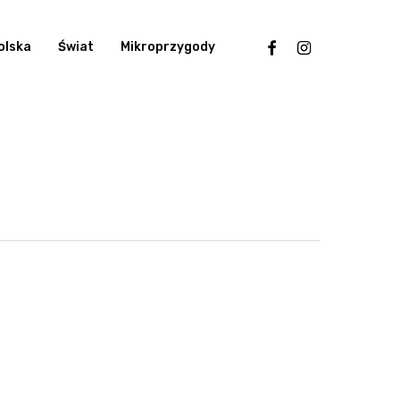
facebook
instagram
olska
Świat
Mikroprzygody