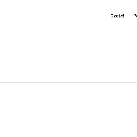
Cześć!
P