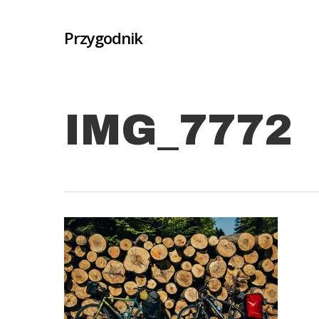
Skip
to
Przygodnik
main
content
IMG_7772