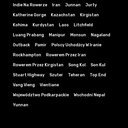
Indie Na Rowerze
Iran
Junnan
Jurty
Katherine Gorge
Kazachstan
Kirgistan
Kohima
Kurdystan
Laos
Litchfield
Luang Prabang
Manipur
Monsun
Nagaland
Outback
Pamir
Polscy Uchodźcy W Iranie
Rockhampton
Rowerem Przez Iran
Rowerem Przez Kirgistan
Song Kol
Son Kul
Stuart Highway
Szuter
Teheran
Top End
Vang Vieng
Vientiane
Województwo Podkarpackie
Wschodni Nepal
Yunnan