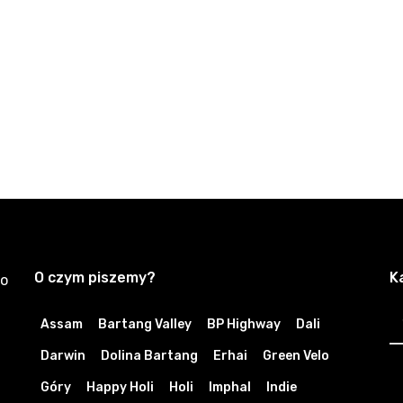
O czym piszemy?
K
zo
K
Assam
Bartang Valley
BP Highway
Dali
Darwin
Dolina Bartang
Erhai
Green Velo
Góry
Happy Holi
Holi
Imphal
Indie