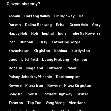
O czym piszemy?
Assam
Bartang Valley
BP Highway
Dali
Darwin
Dolina Bartang
Erhai
Green Velo
Góry
Happy Holi
Holi
Imphal
Indie
Indie Na Rowerze
Iran
Junnan
Jurty
Katherine Gorge
Kazachstan
Kirgistan
Kohima
Kurdystan
Laos
Litchfield
Luang Prabang
Manipur
Monsun
Nagaland
Outback
Pamir
Polscy Uchodźcy W Iranie
Rockhampton
Rowerem Przez Iran
Rowerem Przez Kirgistan
Song Kol
Son Kul
Stuart Highway
Szuter
Teheran
Top End
Vang Vieng
Vientiane