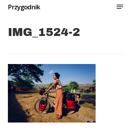
Menu
Skip
Przygodnik
to
Close
main
Menu
IMG_1524-2
content