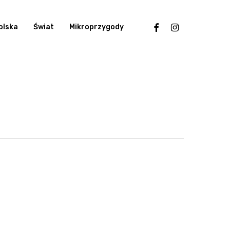
facebook
instagram
olska
Świat
Mikroprzygody