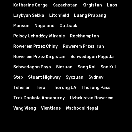
Katherine Gorge
Kazachstan
Kirgistan
Laos
Laykyun Sekka
Litchfield
Luang Prabang
Monsun
Nagaland
Outback
Polscy Uchodźcy W Iranie
Rockhampton
Rowerem Przez Chiny
Rowerem Przez Iran
Rowerem Przez Kirgistan
Schwedagon Pagoda
Schwedagon Paya
Siczuan
Song Kol
Son Kul
Step
Stuart Highway
Syczuan
Sydney
Teheran
Terai
Thorong LA
Thorong Pass
Trek Dookoła Annapurny
Uzbekistan Rowerem
Vang Vieng
Vientiane
Wschodni Nepal