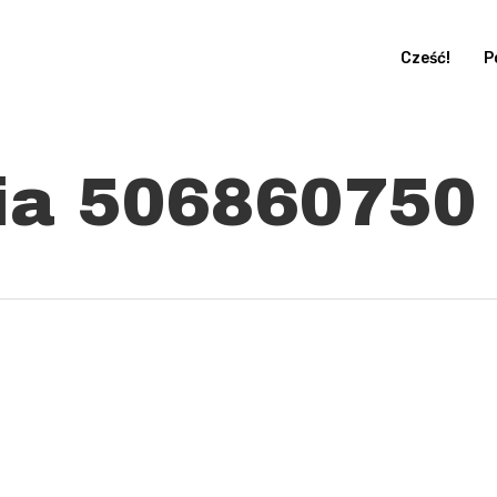
Cześć!
P
a 506860750