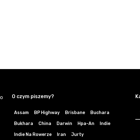
O czym piszemy?
K
zo
K
Assam
BP Highway
Brisbane
Buchara
Bukhara
China
Darwin
Hpa-An
Indie
Indie Na Rowerze
Iran
Jurty