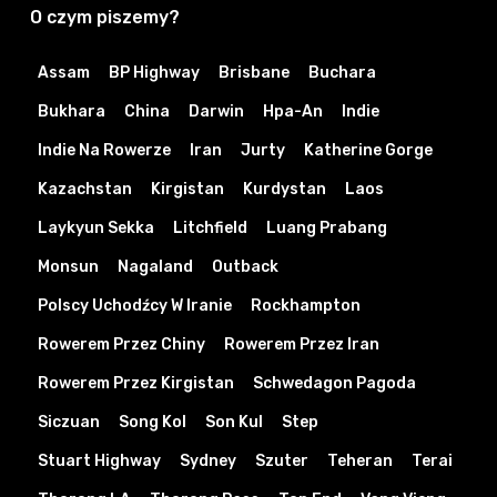
O czym piszemy?
Assam
BP Highway
Brisbane
Buchara
Bukhara
China
Darwin
Hpa-An
Indie
Indie Na Rowerze
Iran
Jurty
Katherine Gorge
Kazachstan
Kirgistan
Kurdystan
Laos
Laykyun Sekka
Litchfield
Luang Prabang
Monsun
Nagaland
Outback
Polscy Uchodźcy W Iranie
Rockhampton
Rowerem Przez Chiny
Rowerem Przez Iran
Rowerem Przez Kirgistan
Schwedagon Pagoda
Siczuan
Song Kol
Son Kul
Step
Stuart Highway
Sydney
Szuter
Teheran
Terai