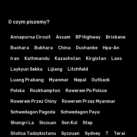
O czym piszemy?
Annapurna Circuit
Assam
BP Highway
Brisbane
Buchara
Bukhara
China
Dushanbe
Hpa-An
Iran
Kathmandu
Kazachstan
Kirgistan
Laos
Laykyun Sekka
Lijiang
Litchfield
Luang Prabang
Myanmar
Nepal
Outback
Polska
Rockhampton
Rowerem Po Polsce
Rowerem Przez Chiny
Rowerem Przez Myanmar
Schwedagon Pagoda
Schwedagon Paya
Shangri La
Siczuan
Son Kul
Step
Stolica Tadżykistanu
Syczuan
Sydney
T
Terai