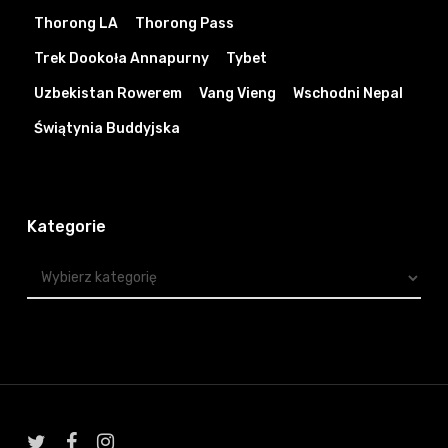
Thorong LA
Thorong Pass
Trek Dookoła Annapurny
Tybet
Uzbekistan Rowerem
Vang Vieng
Wschodni Nepal
Świątynia Buddyjska
Kategorie
Kategorie
twitter
facebook
instagram