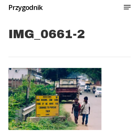
Menu
Skip
Przygodnik
to
Close
main
Menu
IMG_0661-2
content