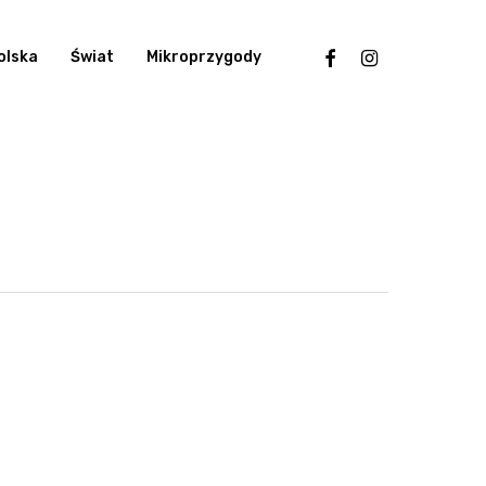
facebook
instagram
olska
Świat
Mikroprzygody