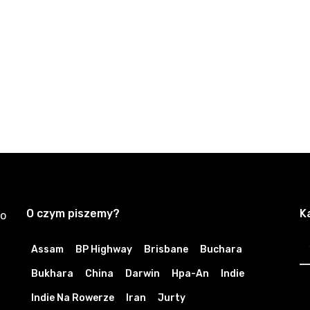
O czym piszemy?
K
zo
K
Assam
BP Highway
Brisbane
Buchara
Bukhara
China
Darwin
Hpa-An
Indie
Indie Na Rowerze
Iran
Jurty