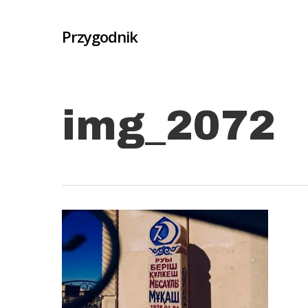
Skip
to
Przygodnik
main
content
img_2072