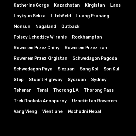
Katherine Gorge
Kazachstan
Kirgistan
Laos
Laykyun Sekka
Litchfield
Luang Prabang
Monsun
Nagaland
Outback
Polscy Uchodźcy W Iranie
Rockhampton
Rowerem Przez Chiny
Rowerem Przez Iran
Rowerem Przez Kirgistan
Schwedagon Pagoda
Schwedagon Paya
Siczuan
Song Kol
Son Kul
Step
Stuart Highway
Syczuan
Sydney
Teheran
Terai
Thorong LA
Thorong Pass
Trek Dookoła Annapurny
Uzbekistan Rowerem
Vang Vieng
Vientiane
Wschodni Nepal