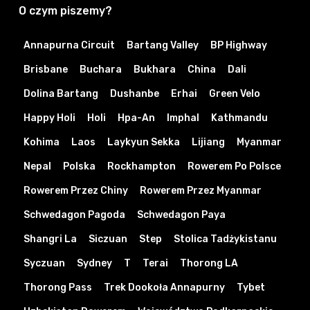
O czym piszemy?
Annapurna Circuit
Bartang Valley
BP Highway
Brisbane
Buchara
Bukhara
China
Dali
Dolina Bartang
Dushanbe
Erhai
Green Velo
Happy Holi
Holi
Hpa-An
Imphal
Kathmandu
Kohima
Laos
Laykyun Sekka
Lijiang
Myanmar
Nepal
Polska
Rockhampton
Rowerem Po Polsce
Rowerem Przez Chiny
Rowerem Przez Myanmar
Schwedagon Pagoda
Schwedagon Paya
Shangri La
Siczuan
Step
Stolica Tadżykistanu
Syczuan
Sydney
T
Terai
Thorong LA
Thorong Pass
Trek Dookoła Annapurny
Tybet