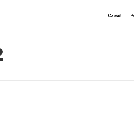
Cześć!
P
2