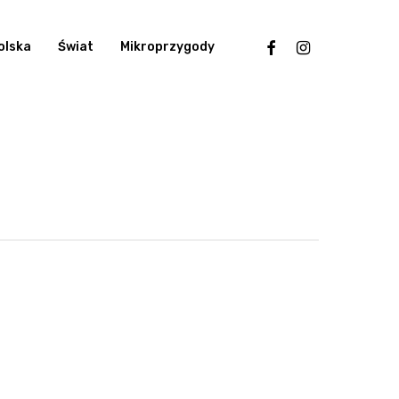
facebook
instagram
olska
Świat
Mikroprzygody