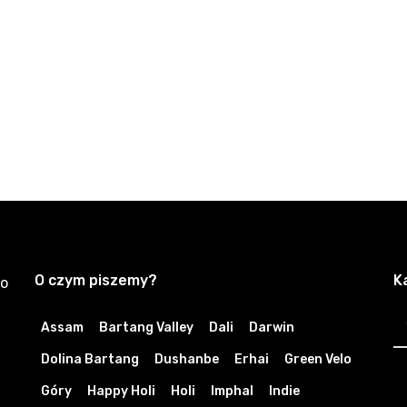
O czym piszemy?
K
zo
K
Assam
Bartang Valley
Dali
Darwin
Dolina Bartang
Dushanbe
Erhai
Green Velo
Góry
Happy Holi
Holi
Imphal
Indie