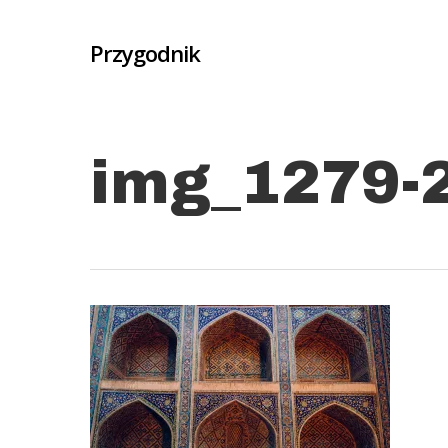
Skip
to
Przygodnik
main
content
img_1279-