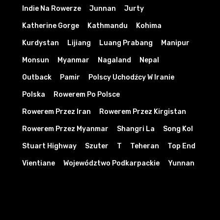
Indie Na Rowerze
Junnan
Jurty
Katherine Gorge
Kathmandu
Kohima
Kurdystan
Lijiang
Luang Prabang
Manipur
Monsun
Myanmar
Nagaland
Nepal
Outback
Pamir
Polscy Uchodźcy W Iranie
Polska
Rowerem Po Polsce
Rowerem Przez Iran
Rowerem Przez Kirgistan
Rowerem Przez Myanmar
Shangri La
Song Kol
Stuart Highway
Szuter
T
Teheran
Top End
Vientiane
Województwo Podkarpackie
Yunnan