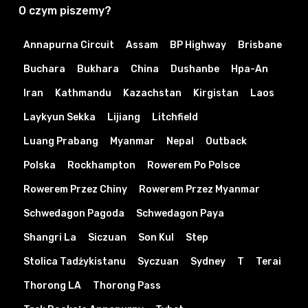
O czym piszemy?
Annapurna Circuit
Assam
BP Highway
Brisbane
Buchara
Bukhara
China
Dushanbe
Hpa-An
Iran
Kathmandu
Kazachstan
Kirgistan
Laos
Laykyun Sekka
Lijiang
Litchfield
Luang Prabang
Myanmar
Nepal
Outback
Polska
Rockhampton
Rowerem Po Polsce
Rowerem Przez Chiny
Rowerem Przez Myanmar
Schwedagon Pagoda
Schwedagon Paya
Shangri La
Siczuan
Son Kul
Step
Stolica Tadżykistanu
Syczuan
Sydney
T
Terai
Thorong LA
Thorong Pass