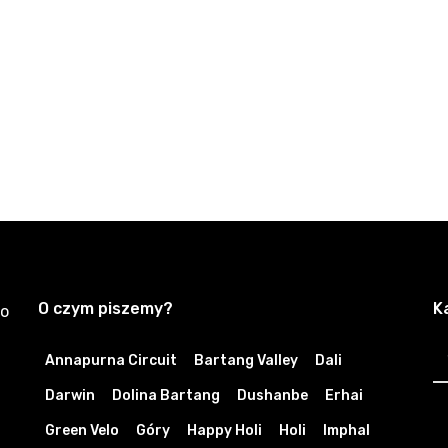
O czym piszemy?
K
zo
K
Annapurna Circuit
Bartang Valley
Dali
Darwin
Dolina Bartang
Dushanbe
Erhai
Green Velo
Góry
Happy Holi
Holi
Imphal