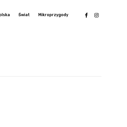
facebook
instagram
olska
Świat
Mikroprzygody