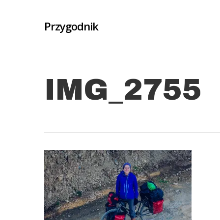
Skip
to
Przygodnik
main
content
IMG_2755