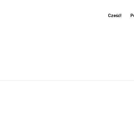
Cześć!
P