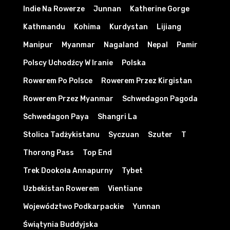
Indie Na Rowerze
Junnan
Katherine Gorge
Kathmandu
Kohima
Kurdystan
Lijiang
Manipur
Myanmar
Nagaland
Nepal
Pamir
Polscy Uchodźcy W Iranie
Polska
Rowerem Po Polsce
Rowerem Przez Kirgistan
Rowerem Przez Myanmar
Schwedagon Pagoda
Schwedagon Paya
Shangri La
Stolica Tadżykistanu
Syczuan
Szuter
T
Thorong Pass
Top End
Trek Dookoła Annapurny
Tybet
Uzbekistan Rowerem
Vientiane
Województwo Podkarpackie
Yunnan
Świątynia Buddyjska