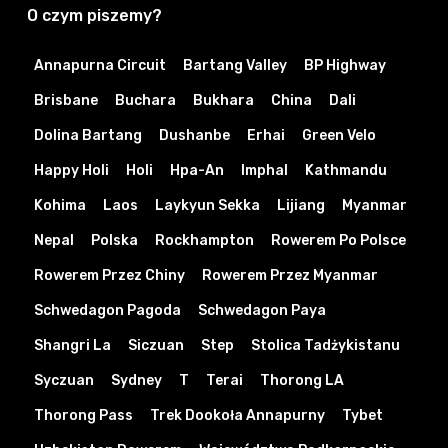
O czym piszemy?
Annapurna Circuit
Bartang Valley
BP Highway
Brisbane
Buchara
Bukhara
China
Dali
Dolina Bartang
Dushanbe
Erhai
Green Velo
Happy Holi
Holi
Hpa-An
Imphal
Kathmandu
Kohima
Laos
Laykyun Sekka
Lijiang
Myanmar
Nepal
Polska
Rockhampton
Rowerem Po Polsce
Rowerem Przez Chiny
Rowerem Przez Myanmar
Schwedagon Pagoda
Schwedagon Paya
Shangri La
Siczuan
Step
Stolica Tadżykistanu
Syczuan
Sydney
T
Terai
Thorong LA
Thorong Pass
Trek Dookoła Annapurny
Tybet