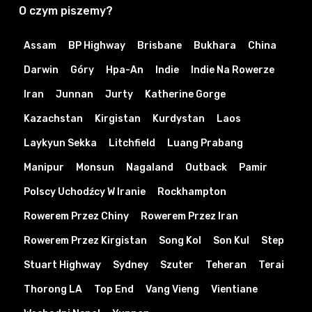
O czym piszemy?
Assam
BP Highway
Brisbane
Bukhara
China
Darwin
Góry
Hpa-An
Indie
Indie Na Rowerze
Iran
Junnan
Jurty
Katherine Gorge
Kazachstan
Kirgistan
Kurdystan
Laos
Laykyun Sekka
Litchfield
Luang Prabang
Manipur
Monsun
Nagaland
Outback
Pamir
Polscy Uchodźcy W Iranie
Rockhampton
Rowerem Przez Chiny
Rowerem Przez Iran
Rowerem Przez Kirgistan
Song Kol
Son Kul
Step
Stuart Highway
Sydney
Szuter
Teheran
Terai
Thorong LA
Top End
Vang Vieng
Vientiane