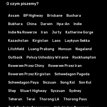
O czym piszemy?
Assam
BP Highway
Brisbane
Buchara
Bukhara
China
Darwin
Hpa-An
Indie
Indie Na Rowerze
Iran
Jurty
Katherine Gorge
Kazachstan
Kirgistan
Laos
Laykyun Sekka
Litchfield
Luang Prabang
Monsun
Nagaland
Outback
Polscy Uchodźcy W Iranie
Rockhampton
Rowerem Przez Chiny
Rowerem Przez Iran
Rowerem Przez Kirgistan
Schwedagon Pagoda
Schwedagon Paya
Siczuan
Song Kol
Son Kul
Step
Stuart Highway
Syczuan
Sydney
Teheran
Terai
Thorong LA
Thorong Pass