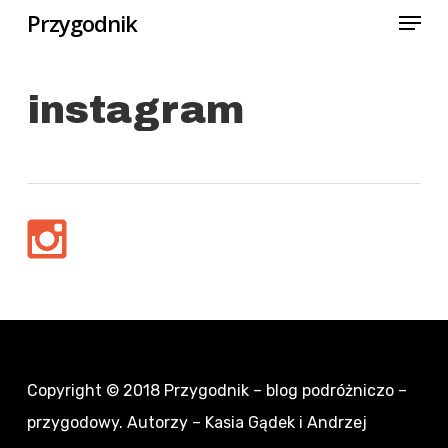
Menu
Skip
Przygodnik
to
Close
main
Menu
instagram
content
Copyright © 2018
Przygodnik – blog podróżniczo –
przygodowy
. Autorzy – Kasia Gądek i Andrzej