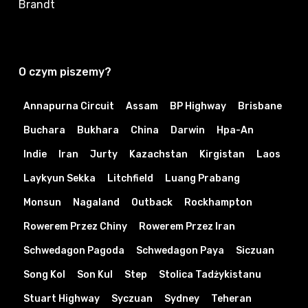
Brandt
O czym piszemy?
Annapurna Circuit
Assam
BP Highway
Brisbane
Buchara
Bukhara
China
Darwin
Hpa-An
Indie
Iran
Jurty
Kazachstan
Kirgistan
Laos
Laykyun Sekka
Litchfield
Luang Prabang
Monsun
Nagaland
Outback
Rockhampton
Rowerem Przez Chiny
Rowerem Przez Iran
Schwedagon Pagoda
Schwedagon Paya
Siczuan
Song Kol
Son Kul
Step
Stolica Tadżykistanu
Stuart Highway
Syczuan
Sydney
Teheran