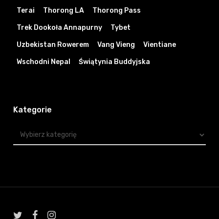
Terai
Thorong LA
Thorong Pass
Trek Dookoła Annapurny
Tybet
Uzbekistan Rowerem
Vang Vieng
Vientiane
Wschodni Nepal
Świątynia Buddyjska
Kategorie
Kategorie
twitter
facebook
instagram