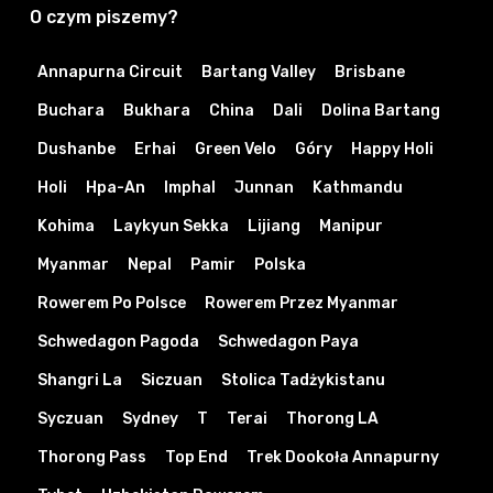
O czym piszemy?
Annapurna Circuit
Bartang Valley
Brisbane
Buchara
Bukhara
China
Dali
Dolina Bartang
Dushanbe
Erhai
Green Velo
Góry
Happy Holi
Holi
Hpa-An
Imphal
Junnan
Kathmandu
Kohima
Laykyun Sekka
Lijiang
Manipur
Myanmar
Nepal
Pamir
Polska
Rowerem Po Polsce
Rowerem Przez Myanmar
Schwedagon Pagoda
Schwedagon Paya
Shangri La
Siczuan
Stolica Tadżykistanu
Syczuan
Sydney
T
Terai
Thorong LA
Thorong Pass
Top End
Trek Dookoła Annapurny