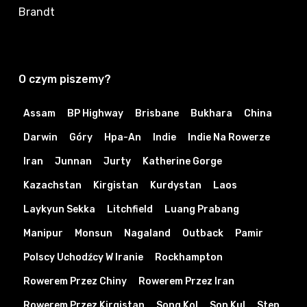
Brandt
O czym piszemy?
Assam
BP Highway
Brisbane
Bukhara
China
Darwin
Góry
Hpa-An
Indie
Indie Na Rowerze
Iran
Junnan
Jurty
Katherine Gorge
Kazachstan
Kirgistan
Kurdystan
Laos
Laykyun Sekka
Litchfield
Luang Prabang
Manipur
Monsun
Nagaland
Outback
Pamir
Polscy Uchodźcy W Iranie
Rockhampton
Rowerem Przez Chiny
Rowerem Przez Iran
Rowerem Przez Kirgistan
Song Kol
Son Kul
Step