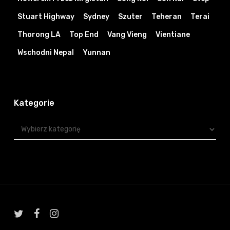
Stuart Highway
Sydney
Szuter
Teheran
Terai
Thorong LA
Top End
Vang Vieng
Vientiane
Wschodni Nepal
Yunnan
Kategorie
Kategorie
twitter
facebook
instagram