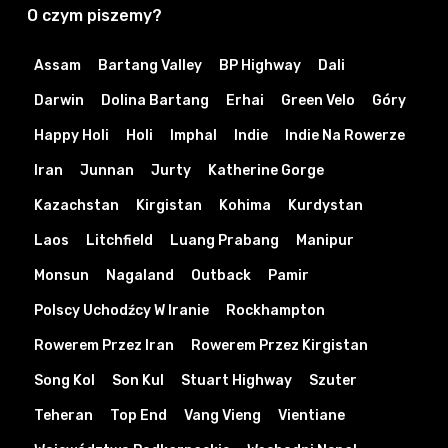
O czym piszemy?
Assam
Bartang Valley
BP Highway
Dali
Darwin
Dolina Bartang
Erhai
Green Velo
Góry
Happy Holi
Holi
Imphal
Indie
Indie Na Rowerze
Iran
Junnan
Jurty
Katherine Gorge
Kazachstan
Kirgistan
Kohima
Kurdystan
Laos
Litchfield
Luang Prabang
Manipur
Monsun
Nagaland
Outback
Pamir
Polscy Uchodźcy W Iranie
Rockhampton
Rowerem Przez Iran
Rowerem Przez Kirgistan
Song Kol
Son Kul
Stuart Highway
Szuter
Teheran
Top End
Vang Vieng
Vientiane