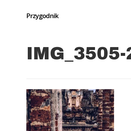
Skip
to
Przygodnik
main
content
IMG_3505-