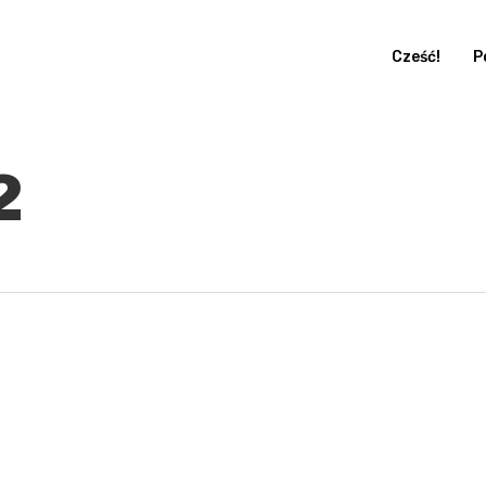
Cześć!
P
2