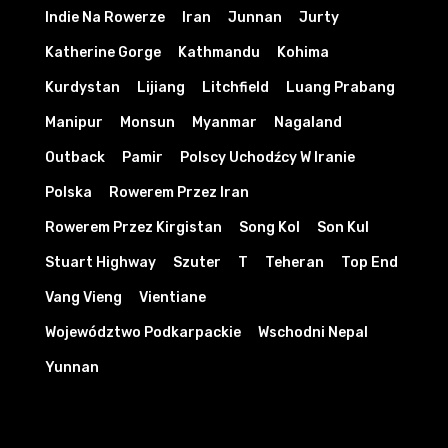
Indie Na Rowerze
Iran
Junnan
Jurty
Katherine Gorge
Kathmandu
Kohima
Kurdystan
Lijiang
Litchfield
Luang Prabang
Manipur
Monsun
Myanmar
Nagaland
Outback
Pamir
Polscy Uchodźcy W Iranie
Polska
Rowerem Przez Iran
Rowerem Przez Kirgistan
Song Kol
Son Kul
Stuart Highway
Szuter
T
Teheran
Top End
Vang Vieng
Vientiane
Województwo Podkarpackie
Wschodni Nepal
Yunnan