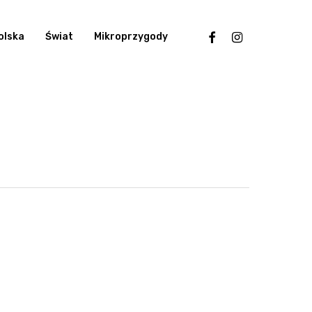
facebook
instagram
olska
Świat
Mikroprzygody