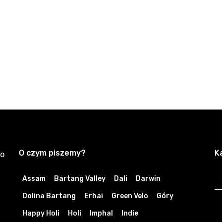
O czym piszemy?
K
zo
K
Assam
Bartang Valley
Dali
Darwin
Dolina Bartang
Erhai
Green Velo
Góry
Happy Holi
Holi
Imphal
Indie