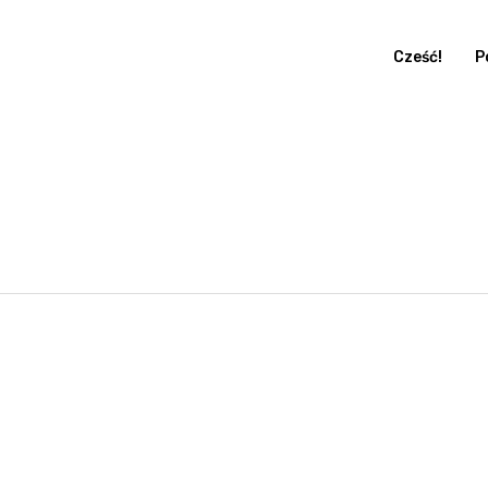
Cześć!
P