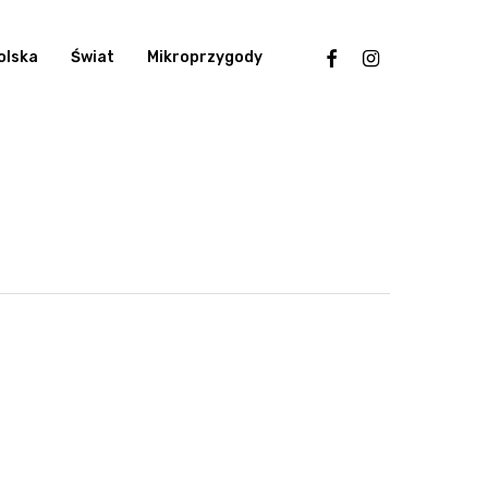
facebook
instagram
olska
Świat
Mikroprzygody