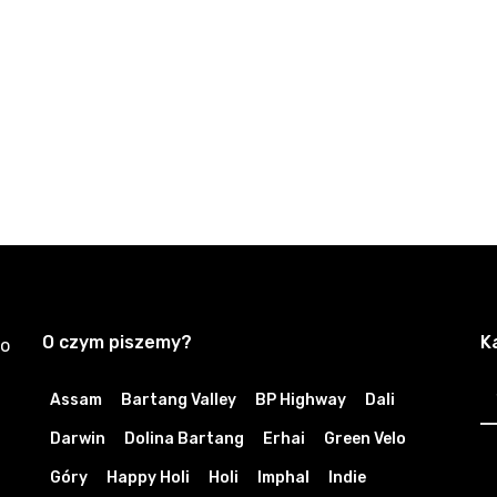
O czym piszemy?
K
zo
K
Assam
Bartang Valley
BP Highway
Dali
Darwin
Dolina Bartang
Erhai
Green Velo
Góry
Happy Holi
Holi
Imphal
Indie