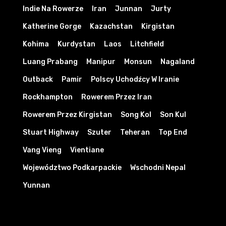
Indie Na Rowerze
Iran
Junnan
Jurty
Katherine Gorge
Kazachstan
Kirgistan
Kohima
Kurdystan
Laos
Litchfield
Luang Prabang
Manipur
Monsun
Nagaland
Outback
Pamir
Polscy Uchodźcy W Iranie
Rockhampton
Rowerem Przez Iran
Rowerem Przez Kirgistan
Song Kol
Son Kul
Stuart Highway
Szuter
Teheran
Top End
Vang Vieng
Vientiane
Województwo Podkarpackie
Wschodni Nepal
Yunnan