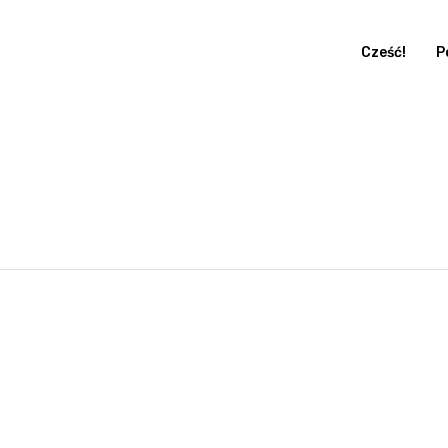
Cześć!
P