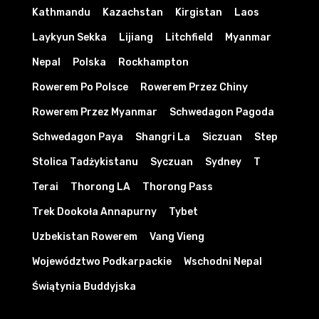
Kathmandu
Kazachstan
Kirgistan
Laos
Laykyun Sekka
Lijiang
Litchfield
Myanmar
Nepal
Polska
Rockhampton
Rowerem Po Polsce
Rowerem Przez Chiny
Rowerem Przez Myanmar
Schwedagon Pagoda
Schwedagon Paya
Shangri La
Siczuan
Step
Stolica Tadżykistanu
Syczuan
Sydney
T
Terai
Thorong LA
Thorong Pass
Trek Dookoła Annapurny
Tybet
Uzbekistan Rowerem
Vang Vieng
Województwo Podkarpackie
Wschodni Nepal
Świątynia Buddyjska