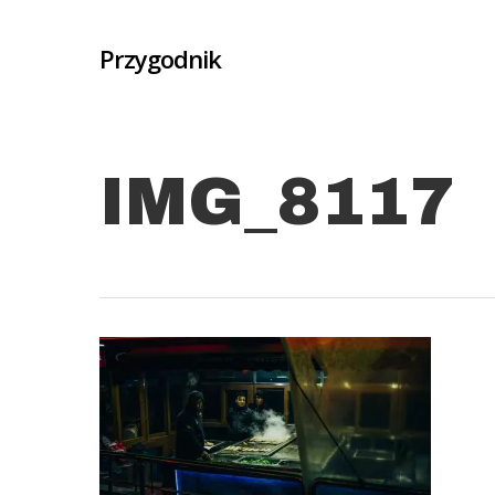
Skip
to
Przygodnik
main
content
IMG_8117