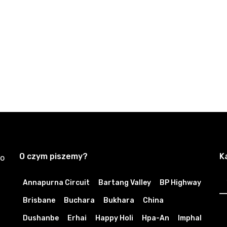
O czym piszemy?
K
zo
K
Annapurna Circuit
Bartang Valley
BP Highway
Brisbane
Buchara
Bukhara
China
Dushanbe
Erhai
Happy Holi
Hpa-An
Imphal