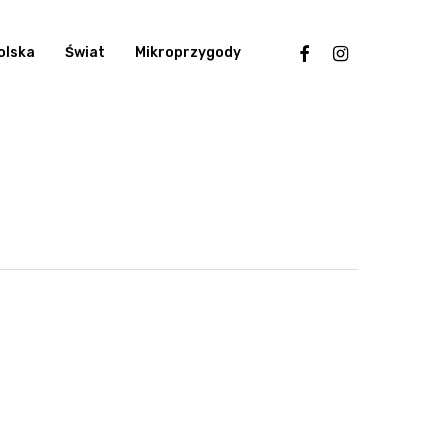
facebook
instagram
olska
Świat
Mikroprzygody