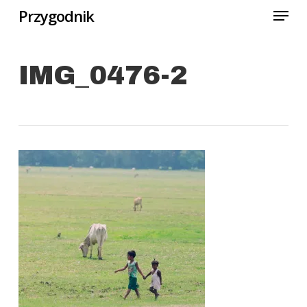
Menu
Skip
Przygodnik
to
Close
main
Menu
IMG_0476-2
content