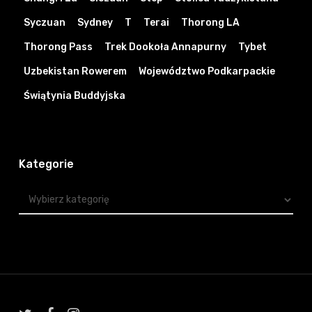
Syczuan
Sydney
T
Terai
Thorong LA
Thorong Pass
Trek Dookoła Annapurny
Tybet
Uzbekistan Rowerem
Województwo Podkarpackie
Świątynia Buddyjska
Kategorie
Kategorie