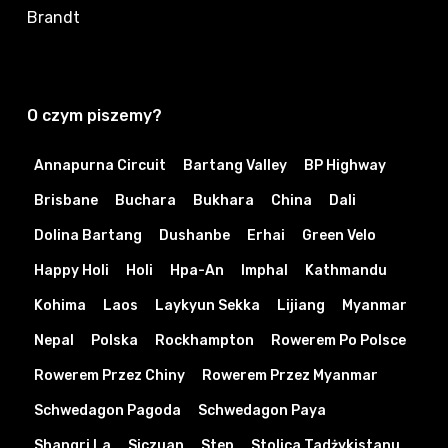
Brandt
O czym piszemy?
Annapurna Circuit
Bartang Valley
BP Highway
Brisbane
Buchara
Bukhara
China
Dali
Dolina Bartang
Dushanbe
Erhai
Green Velo
Happy Holi
Holi
Hpa-An
Imphal
Kathmandu
Kohima
Laos
Laykyun Sekka
Lijiang
Myanmar
Nepal
Polska
Rockhampton
Rowerem Po Polsce
Rowerem Przez Chiny
Rowerem Przez Myanmar
Schwedagon Pagoda
Schwedagon Paya
Shangri La
Siczuan
Step
Stolica Tadżykistanu