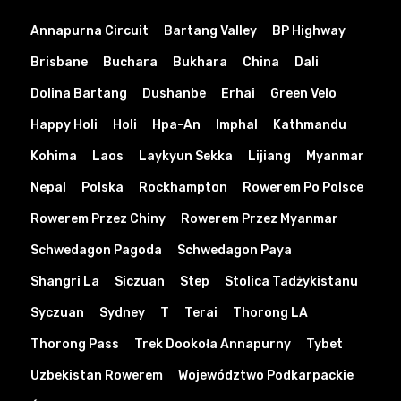
Annapurna Circuit
Bartang Valley
BP Highway
Brisbane
Buchara
Bukhara
China
Dali
Dolina Bartang
Dushanbe
Erhai
Green Velo
Happy Holi
Holi
Hpa-An
Imphal
Kathmandu
Kohima
Laos
Laykyun Sekka
Lijiang
Myanmar
Nepal
Polska
Rockhampton
Rowerem Po Polsce
Rowerem Przez Chiny
Rowerem Przez Myanmar
Schwedagon Pagoda
Schwedagon Paya
Shangri La
Siczuan
Step
Stolica Tadżykistanu
Syczuan
Sydney
T
Terai
Thorong LA
Thorong Pass
Trek Dookoła Annapurny
Tybet
Uzbekistan Rowerem
Województwo Podkarpackie