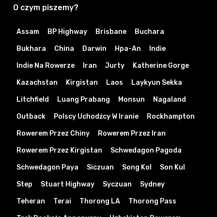
O czym piszemy?
Assam
BP Highway
Brisbane
Buchara
Bukhara
China
Darwin
Hpa-An
Indie
Indie Na Rowerze
Iran
Jurty
Katherine Gorge
Kazachstan
Kirgistan
Laos
Laykyun Sekka
Litchfield
Luang Prabang
Monsun
Nagaland
Outback
Polscy Uchodźcy W Iranie
Rockhampton
Rowerem Przez Chiny
Rowerem Przez Iran
Rowerem Przez Kirgistan
Schwedagon Pagoda
Schwedagon Paya
Siczuan
Song Kol
Son Kul
Step
Stuart Highway
Syczuan
Sydney
Teheran
Terai
Thorong LA
Thorong Pass