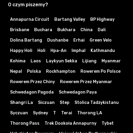
O czym piszemy?
Annapurna Circuit
Bartang Valley
BP Highway
Brisbane
Buchara
Bukhara
China
Dali
Dolina Bartang
Dushanbe
Erhai
Green Velo
Happy Holi
Holi
Hpa-An
Imphal
Kathmandu
Kohima
Laos
Laykyun Sekka
Lijiang
Myanmar
Nepal
Polska
Rockhampton
Rowerem Po Polsce
Rowerem Przez Chiny
Rowerem Przez Myanmar
Schwedagon Pagoda
Schwedagon Paya
Shangri La
Siczuan
Step
Stolica Tadżykistanu
Syczuan
Sydney
T
Terai
Thorong LA
Thorong Pass
Trek Dookoła Annapurny
Tybet