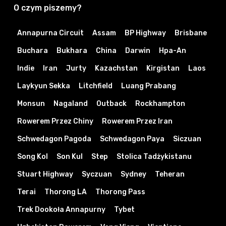
O czym piszemy?
Annapurna Circuit
Assam
BP Highway
Brisbane
Buchara
Bukhara
China
Darwin
Hpa-An
Indie
Iran
Jurty
Kazachstan
Kirgistan
Laos
Laykyun Sekka
Litchfield
Luang Prabang
Monsun
Nagaland
Outback
Rockhampton
Rowerem Przez Chiny
Rowerem Przez Iran
Schwedagon Pagoda
Schwedagon Paya
Siczuan
Song Kol
Son Kul
Step
Stolica Tadżykistanu
Stuart Highway
Syczuan
Sydney
Teheran
Terai
Thorong LA
Thorong Pass
Trek Dookoła Annapurny
Tybet