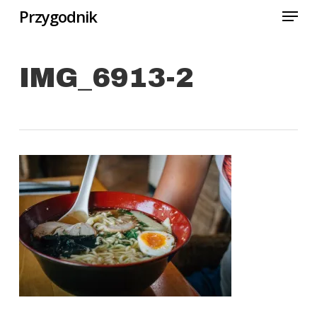
Menu
Skip
Przygodnik
to
Close
main
Menu
IMG_6913-2
content