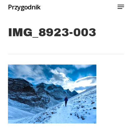
Menu
Skip
Przygodnik
to
Close
main
Menu
IMG_8923-003
content