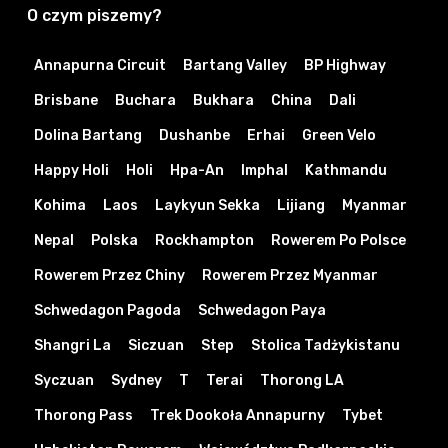
O czym piszemy?
Annapurna Circuit
Bartang Valley
BP Highway
Brisbane
Buchara
Bukhara
China
Dali
Dolina Bartang
Dushanbe
Erhai
Green Velo
Happy Holi
Holi
Hpa-An
Imphal
Kathmandu
Kohima
Laos
Laykyun Sekka
Lijiang
Myanmar
Nepal
Polska
Rockhampton
Rowerem Po Polsce
Rowerem Przez Chiny
Rowerem Przez Myanmar
Schwedagon Pagoda
Schwedagon Paya
Shangri La
Siczuan
Step
Stolica Tadżykistanu
Syczuan
Sydney
T
Terai
Thorong LA
Thorong Pass
Trek Dookoła Annapurny
Tybet