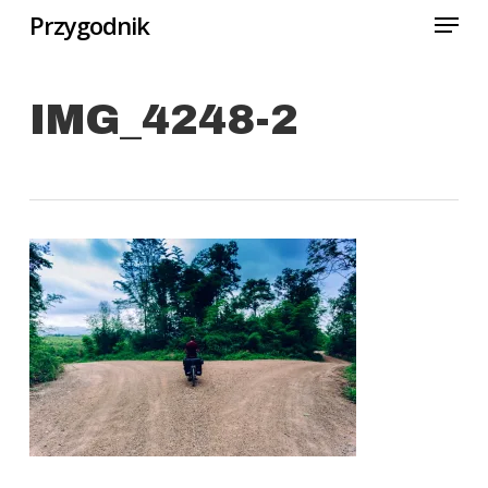
Menu
Skip
Przygodnik
to
Close
main
Menu
IMG_4248-2
content