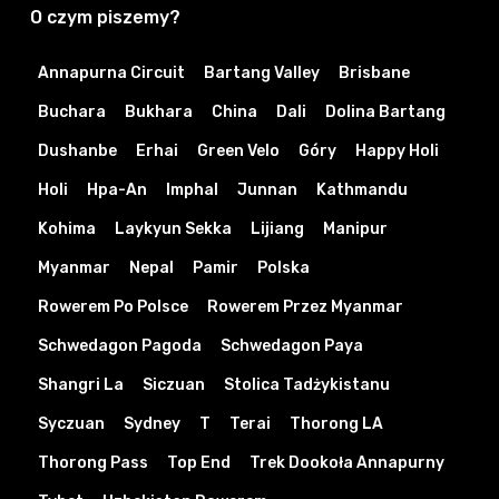
O czym piszemy?
Annapurna Circuit
Bartang Valley
Brisbane
Buchara
Bukhara
China
Dali
Dolina Bartang
Dushanbe
Erhai
Green Velo
Góry
Happy Holi
Holi
Hpa-An
Imphal
Junnan
Kathmandu
Kohima
Laykyun Sekka
Lijiang
Manipur
Myanmar
Nepal
Pamir
Polska
Rowerem Po Polsce
Rowerem Przez Myanmar
Schwedagon Pagoda
Schwedagon Paya
Shangri La
Siczuan
Stolica Tadżykistanu
Syczuan
Sydney
T
Terai
Thorong LA
Thorong Pass
Top End
Trek Dookoła Annapurny