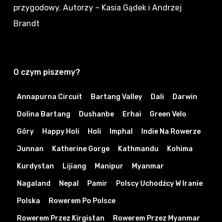
przygodowy
. Autorzy – Kasia Gądek i Andrzej
Brandt
O czym piszemy?
Annapurna Circuit
Bartang Valley
Dali
Darwin
Dolina Bartang
Dushanbe
Erhai
Green Velo
Góry
Happy Holi
Holi
Imphal
Indie Na Rowerze
Junnan
Katherine Gorge
Kathmandu
Kohima
Kurdystan
Lijiang
Manipur
Myanmar
Nagaland
Nepal
Pamir
Polscy Uchodźcy W Iranie
Polska
Rowerem Po Polsce
Rowerem Przez Kirgistan
Rowerem Przez Myanmar