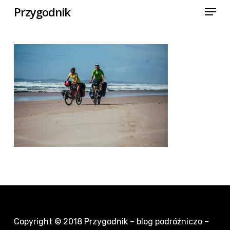
Menu
Skip
Przygodnik
to
Close
main
Menu
content
Copyright © 2018
Przygodnik – blog podróżniczo –