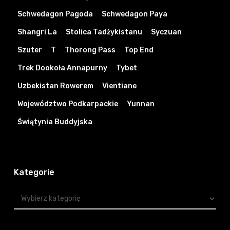
Schwedagon Pagoda
Schwedagon Paya
Shangri La
Stolica Tadżykistanu
Syczuan
Szuter
T
Thorong Pass
Top End
Trek Dookoła Annapurny
Tybet
Uzbekistan Rowerem
Vientiane
Województwo Podkarpackie
Yunnan
Świątynia Buddyjska
Kategorie
Kategorie